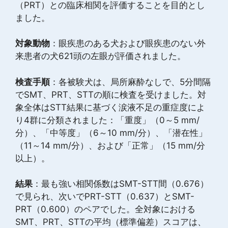
（PRT）との臨床相関を評価することを目的とし
ました。
対象動物
：眼疾患のある犬および眼疾患のない外
来患者の犬621頭の左眼が評価されました。
検査手順
：各被験犬は、局所麻酔なしで、5分間隔
でSMT、PRT、STTの順に検査を受けました。対
象全体はSTT結果に基づく涙液不足の重症度によ
り4群に分類されました：「重度」（0～5 mm/
分）、「中等度」（6～10 mm/分）、「潜在性」
（11～14 mm/分）、および「正常」（15 mm/分
以上）。
結果
：最も強い相関係数はSMT-STT間（0.676）
で見られ、次いでPRT-STT（0.637）とSMT-
PRT（0.600）のペアでした。全対象における
SMT、PRT、STTの平均（標準偏差）スコアは、