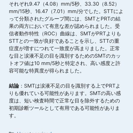
それぞれ9.47（4.08）mm/5秒、33.30（8.52）
mm/15秒、16.47（7.01）mm/分でした。STTによ
って分類されたグループ間には、SMTとPRTの結
果の両方において有意な差が認められました。受
信者動作特性（ROC）曲線は、SMTがPRTよりも
STTとの一致が良好であることを示し、STTの重
症度が増すにつれて一致度が高まりました。正常
な目と涙液不足の目を識別するためのSMTのカッ
トオフ値は10 mm/5秒と特定され、高い感度と許
容可能な特異度が得られました。
結論
：SMTは涙液不足の目を識別する上でPRTよ
りも優れている可能性があります。SMTの高い感
度は、短い検査時間で正常な目を除外するための
初期診断ツールとして有用である可能性がありま
す。
カ