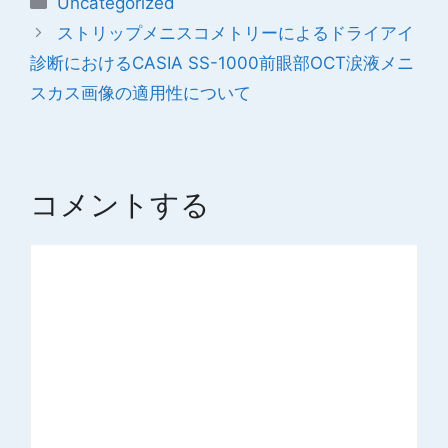
Uncategorized
テ
ストリップメニスコメトリーによるドライアイ
ゴ
診断におけるCASIA SS-1000前眼部OCT涙液メニ
リ
スカス画像の適用性について
ー
コメントする
コ
メ
ン
ト