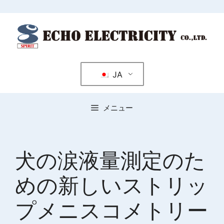
コ
ン
テ
ン
ツ
JA
へ
ス
キ
メニュー
ッ
プ
犬の涙液量測定のた
めの新しいストリッ
プメニスコメトリー