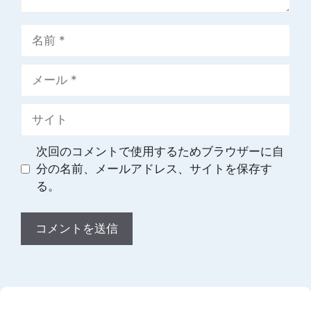
名
前
メ
ー
ル
サ
イ
ト
次回のコメントで使用するためブラウザーに自
分の名前、メールアドレス、サイトを保存す
る。