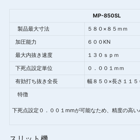
MP-850SL
製品最大寸法
５８０×８５ｍｍ
加圧能力
６００KN
最大内抜き速度
１３０ｓｐｍ
下死点設定単位
０．００１ｍｍ
有効打ち抜き全長
幅８５０×長さ１１５
特徴
下死点設定０．００１mmが可能なため、精度の高い
スリット機