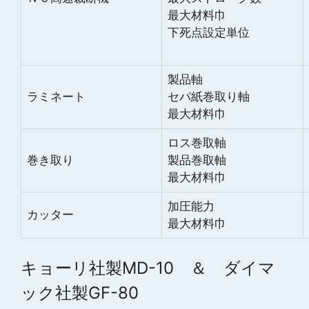
最大材料巾
下死点設定単位
製品軸
ラミネート
セパ紙巻取り軸
最大材料巾
ロス巻取軸
巻き取り
製品巻取軸
最大材料巾
加圧能力
カッター
最大材料巾
キョーリ社製MD-10 ＆ ダイマ
ック社製GF-80