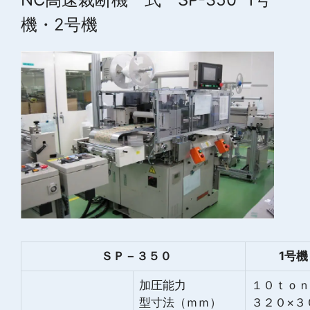
機・2号機
ＳＰ－３５０
1号機
加圧能力
１０ｔｏｎ
型寸法（ｍｍ）
３２０×３