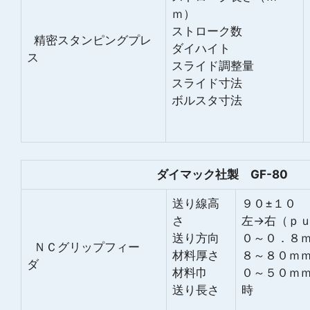
ｍ）
ストローク数
精密スタンピングプレ
ダイハイト
ス
スライド調整量
スライド寸法
ボルスタ寸法
ダイマック社製 GF-80
送り線高
９０±１０
さ
左→右（ｐ
送り方向
０～０．８
ＮＣグリップフィー
材料厚さ
８～８０ｍ
ダ
材料巾
０～５０ｍｍ
送り長さ
時