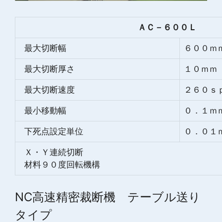
ＡＣ－６００Ｌ
最大切断幅
６００ｍ
最大切断厚さ
１０ｍｍ
最大切断速度
２６０ｓ
最小移動幅
０．１ｍ
下死点設定単位
０．０１
Ｘ・Ｙ連続切断
材料９０度回転機構
NC高速精密裁断機 テーブル送り
タイプ