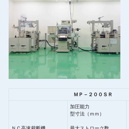
ＭＰ－２００ＳＲ
加圧能力
型寸法（ｍｍ）
ＮＣ高速裁断機
最大ストローク数