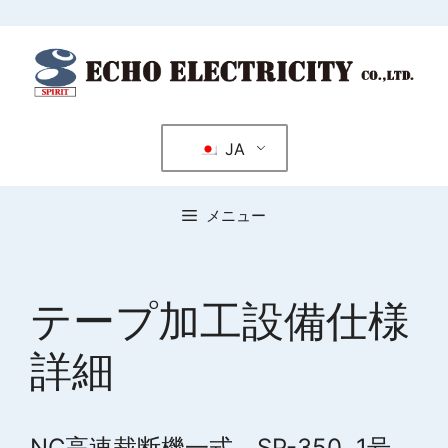
コ
ン
テ
ン
ツ
JA
へ
ス
キ
メニュー
ッ
プ
テープ加工設備仕様
詳細
NC高速裁断機一式 SP-350 1号