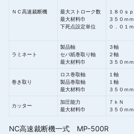
ＮＣ高速裁断機
最大ストローク数
１８０ｓｐ
最大材料巾
３５０ｍｍ
下死点設定単位
０．０１ｍ
製品軸
３軸
ラミネート
セパ紙巻取り軸
２軸
最大材料巾
３５０ｍｍ
ロス巻取軸
１軸
巻き取り
製品巻取軸
１軸
最大材料巾
３５０ｍｍ
加圧能力
７ｋＮ
カッター
最大材料巾
３５０ｍｍ
NC高速裁断機一式 MP-500R