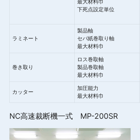
最大材料巾
下死点設定単位
製品軸
ラミネート
セパ紙巻取り軸
最大材料巾
ロス巻取軸
巻き取り
製品巻取軸
最大材料巾
加圧能力
カッター
最大材料巾
NC高速裁断機一式 MP-200SR